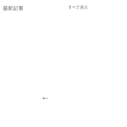
すべて表示
最新記事
コメント
8/3-8/7
7/27-7/31