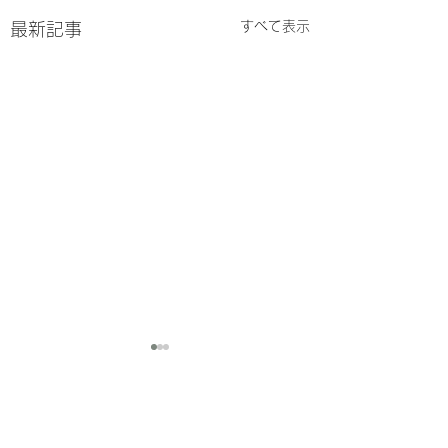
すべて表示
最新記事
コメント
7/27-7/31
7/20-7/24