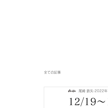
一芳
​華風料理
亭
全ての記事
尾崎 鉄矢
2022年
12/19〜