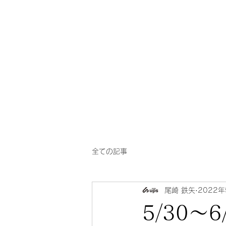
一芳
​華風料理
亭
全ての記事
尾崎 鉄矢
2022年
5/30〜6