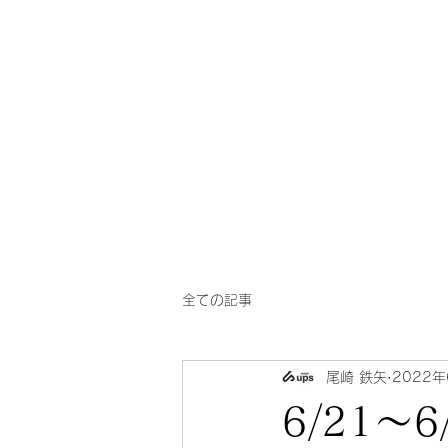
一芳
​華風料理
亭
全ての記事
尾崎 鉄矢
2022年
6/21〜6