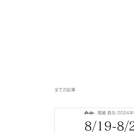
一芳
​華風料理
亭
全ての記事
尾崎 鉄矢
2024年
8/19-8/