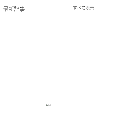
すべて表示
最新記事
コメント
7/27-7/31
7/20-7/24