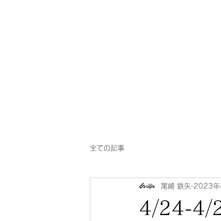
一芳
​華風料理
亭
全ての記事
尾崎 鉄矢
2023年
4/24-4/