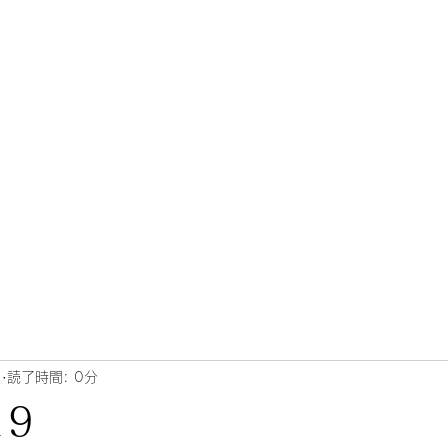
日
読了時間: 0分
19