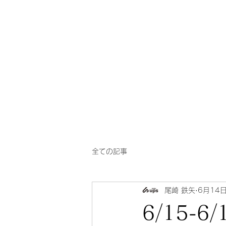
一芳
​華風料理
亭
全ての記事
尾崎 鉄矢
6月14
6/15-6/