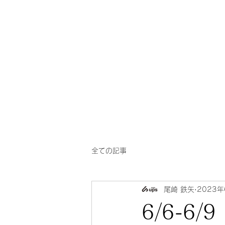
一芳
​華風料理
亭
全ての記事
尾崎 鉄矢
2023
6/6-6/9