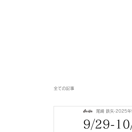
一芳
​華風料理
亭
全ての記事
尾崎 鉄矢
2025年
9/29-10